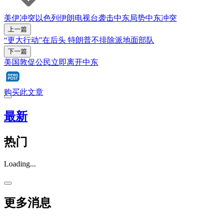
美伊冲突
以色列
伊朗
电视台
袭击
中东局势
中东冲突
上一篇
“更大行动”在后头 特朗普不排除派地面部队
下一篇
美国敦促公民立即离开中东
购买此文章
最新
热门
Loading...
更多消息