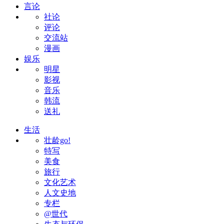
言论
社论
评论
交流站
漫画
娱乐
明星
影视
音乐
韩流
送礼
生活
壮龄go!
特写
美食
旅行
文化艺术
人文史地
专栏
@世代