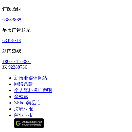
订阅热线
63883838
早报广告联系
63196319
新闻热线
1800-7416388
或
92288736
新报业媒体网站
网络条款
个人资料保护声明
全检索
ZShop集品店
海峡时报
商业时报