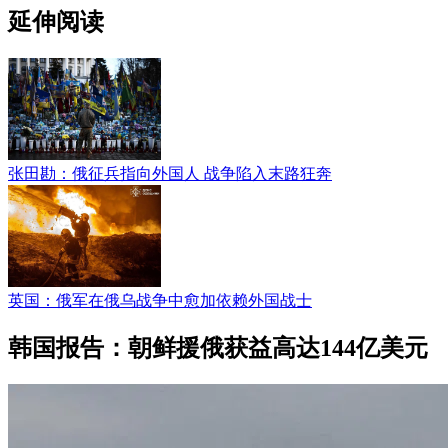
延伸阅读
张田勘：俄征兵指向外国人 战争陷入末路狂奔
英国：俄军在俄乌战争中愈加依赖外国战士
韩国报告：朝鲜援俄获益高达144亿美元