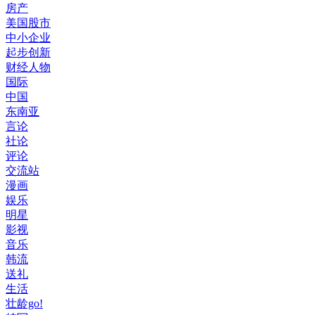
房产
美国股市
中小企业
起步创新
财经人物
国际
中国
东南亚
言论
社论
评论
交流站
漫画
娱乐
明星
影视
音乐
韩流
送礼
生活
壮龄go!