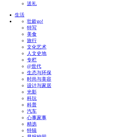
送礼
生活
壮龄go!
特写
美食
旅行
文化艺术
人文史地
专栏
@世代
生态与环保
时尚与美容
设计与家居
光影
科玩
科普
汽车
心事家事
精选
特辑
早报校园