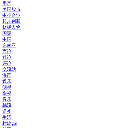
房产
美国股市
中小企业
起步创新
财经人物
国际
中国
东南亚
言论
社论
评论
交流站
漫画
娱乐
明星
影视
音乐
韩流
送礼
生活
壮龄go!