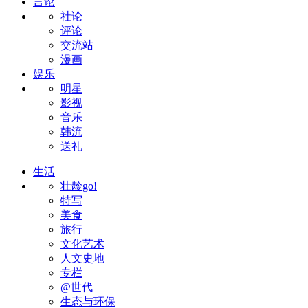
言论
社论
评论
交流站
漫画
娱乐
明星
影视
音乐
韩流
送礼
生活
壮龄go!
特写
美食
旅行
文化艺术
人文史地
专栏
@世代
生态与环保