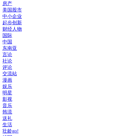
房产
美国股市
中小企业
起步创新
财经人物
国际
中国
东南亚
言论
社论
评论
交流站
漫画
娱乐
明星
影视
音乐
韩流
送礼
生活
壮龄go!