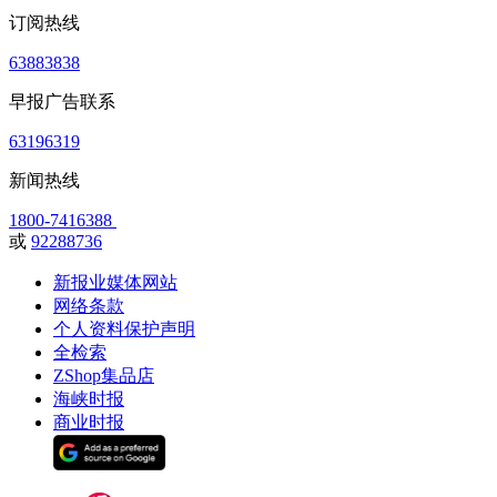
订阅热线
63883838
早报广告联系
63196319
新闻热线
1800-7416388
或
92288736
新报业媒体网站
网络条款
个人资料保护声明
全检索
ZShop集品店
海峡时报
商业时报