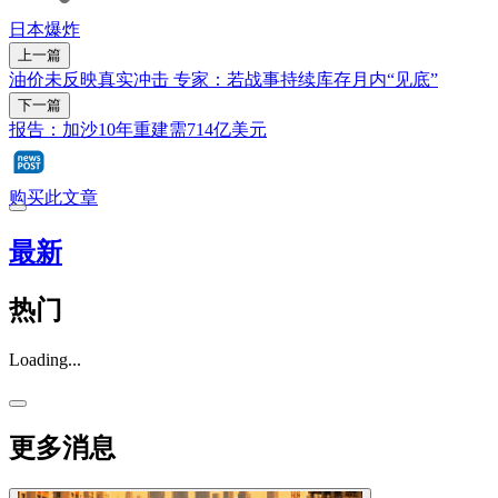
日本
爆炸
上一篇
油价未反映真实冲击 专家：若战事持续库存月内“见底”
下一篇
报告：加沙10年重建需714亿美元
购买此文章
最新
热门
Loading...
更多消息