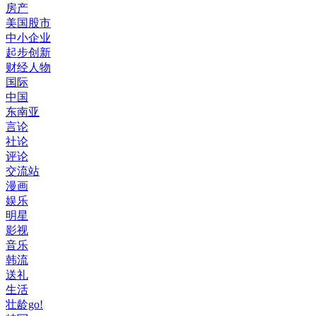
房产
美国股市
中小企业
起步创新
财经人物
国际
中国
东南亚
言论
社论
评论
交流站
漫画
娱乐
明星
影视
音乐
韩流
送礼
生活
壮龄go!