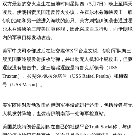
双方最新的交火发生在当地时间星期四（5月7日）晚上至隔天
凌晨。伊朗指责美国违反停火协议，在霍尔木兹海峡袭击一艘
伊朗油轮和另一艘进入海峡的船只。美方则指伊朗袭击通过霍
尔木兹海峡的三艘美国驱逐舰，因此采取自卫行动，向伊朗境
内的军事目标发动攻击。
美军中央司令部过后在社交媒体X平台发文说，伊朗军队向三
艘美国驱逐舰发射多枚导弹，并出动无人机和小艇攻击，但驱
逐舰没有被击中。这三艘驱逐舰是特鲁克斯顿号（USS
Truxtun）、拉斐尔·佩拉尔塔号（USS Rafael Peralta）和梅森
号（USS Mason）。
美军随即对发动攻击的伊朗军事设施进行还击，包括导弹与无
人机发射阵地，也袭击伊朗南部一处海军检查站。
美国总统特朗普星期四在自己的社媒平台Truth Social称，与伊