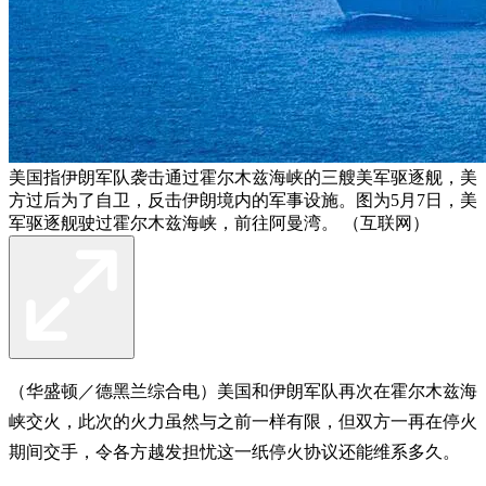
美国指伊朗军队袭击通过霍尔木兹海峡的三艘美军驱逐舰，美
方过后为了自卫，反击伊朗境内的军事设施。图为5月7日，美
军驱逐舰驶过霍尔木兹海峡，前往阿曼湾。 （互联网）
（华盛顿／德黑兰综合电）美国和伊朗军队再次在霍尔木兹海
峡交火，此次的火力虽然与之前一样有限，但双方一再在停火
期间交手，令各方越发担忧这一纸停火协议还能维系多久。