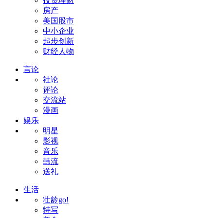
投资理财
房产
美国股市
中小企业
起步创新
财经人物
言论
社论
评论
交流站
漫画
娱乐
明星
影视
音乐
韩流
送礼
生活
壮龄go!
特写