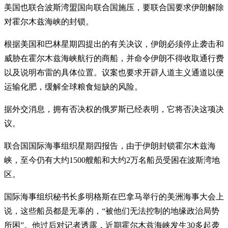
美国也联合波斯湾盟国向联合国施压，要联合国要求伊朗解除
对霍尔木兹海峡的封锁。
根据美国和巴林星期四提出的有关决议，伊朗必须停止袭击和
威胁在霍尔木兹海峡航行的商船，并命令伊朗不得收取通行费
以及说明布雷的具体位置。议案也要求开辟人道主义通道以便
运输化肥，缓解全球粮食短缺的风险。
据外交消息，拥有否决权的俄罗斯已经表明，它将否决这项决
议。
联合国国际海事组织星期四报告，由于伊朗封锁霍尔木兹海
峡，至今仍有大约1500艘船和大约2万名船员受困在波斯湾地
区。
国际海事组织秘书长多明格斯在巴拿马举行的美洲海事大会上
说，这些船员都是无辜的，“被他们无法控制的地缘政治局势
所困”。他过后对记者透露，近期霍尔木兹海峡发生30多起袭