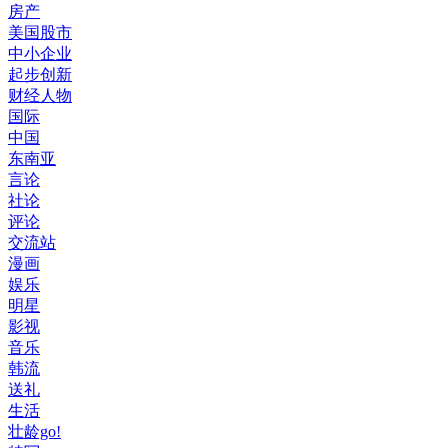
房产
美国股市
中小企业
起步创新
财经人物
国际
中国
东南亚
言论
社论
评论
交流站
漫画
娱乐
明星
影视
音乐
韩流
送礼
生活
壮龄go!