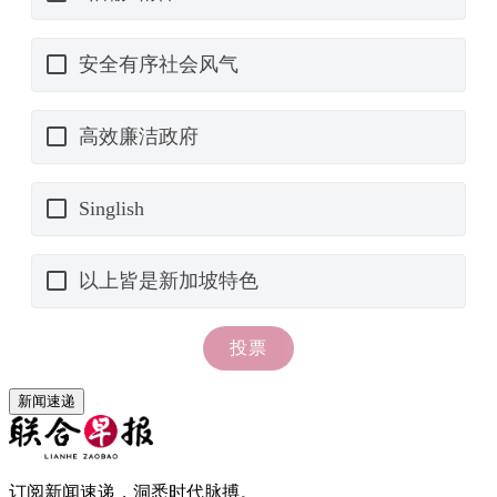
新闻速递
订阅新闻速递，洞悉时代脉搏。