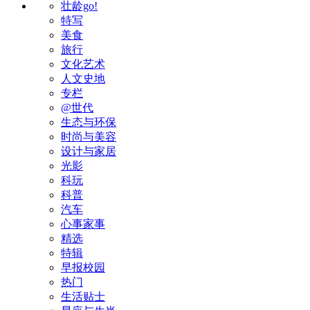
壮龄go!
特写
美食
旅行
文化艺术
人文史地
专栏
@世代
生态与环保
时尚与美容
设计与家居
光影
科玩
科普
汽车
心事家事
精选
特辑
早报校园
热门
生活贴士