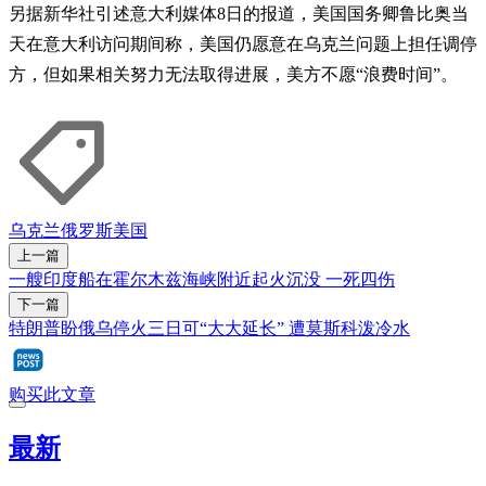
另据新华社引述意大利媒体8日的报道，美国国务卿鲁比奥当
天在意大利访问期间称，美国仍愿意在乌克兰问题上担任调停
方，但如果相关努力无法取得进展，美方不愿“浪费时间”。
乌克兰
俄罗斯
美国
上一篇
一艘印度船在霍尔木兹海峡附近起火沉没 一死四伤
下一篇
特朗普盼俄乌停火三日可“大大延长” 遭莫斯科泼冷水
购买此文章
最新