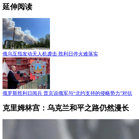
延伸阅读
俄乌互指发动无人机袭击 胜利日停火难落实
俄罗斯胜利日阅兵 普京说俄军与“北约支持的侵略势力”对抗
克里姆林宫：乌克兰和平之路仍然漫长