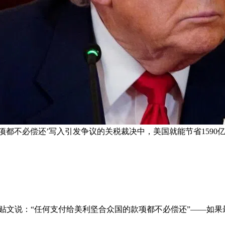
项都不必偿还’写入引发争议的关税裁决中，美国就能节省1590亿
Social贴文说：“任何支付给美利坚合众国的款项都不必偿还”