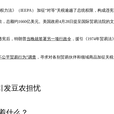
权力法》（IEEPA） 加征“对等”关税逾越了总统权限，构成违
，总额约1660亿美元。美国政府4月28日提呈国际贸易法院的
违宪后，特朗普
当晚就签署另一项行政令
，援引《1974年贸易法
不公平贸易行为”调查
，寻求对各别贸易伙伴和领域商品加征关税
 引发豆农担忧
着什么？