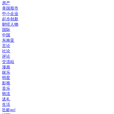
房产
美国股市
中小企业
起步创新
财经人物
国际
中国
东南亚
言论
社论
评论
交流站
漫画
娱乐
明星
影视
音乐
韩流
送礼
生活
壮龄go!