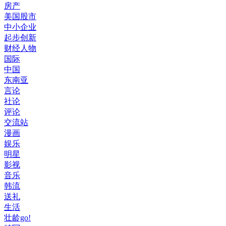
房产
美国股市
中小企业
起步创新
财经人物
国际
中国
东南亚
言论
社论
评论
交流站
漫画
娱乐
明星
影视
音乐
韩流
送礼
生活
壮龄go!