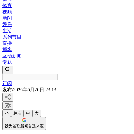
体育
视频
新闻
娱乐
生活
系列节目
直播
播客
互动新闻
专题
订阅
发布
/
2026年5月20日 23:13
小
标准
中
大
设为谷歌新闻首选来源