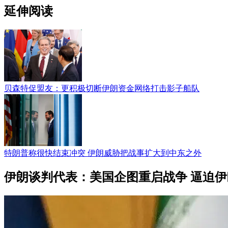
延伸阅读
贝森特促盟友：更积极切断伊朗资金网络打击影子船队
特朗普称很快结束冲突 伊朗威胁把战事扩大到中东之外
伊朗谈判代表：美国企图重启战争 逼迫