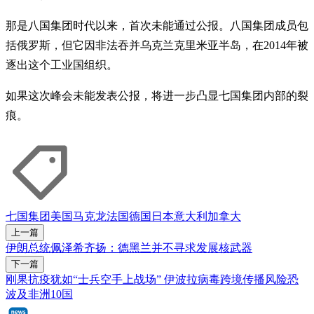
那是八国集团时代以来，首次未能通过公报。八国集团成员包
括俄罗斯，但它因非法吞并乌克兰克里米亚半岛，在2014年被
逐出这个工业国组织。
如果这次峰会未能发表公报，将进一步凸显七国集团内部的裂
痕。
七国集团
美国
马克龙
法国
德国
日本
意大利
加拿大
上一篇
伊朗总统佩泽希齐扬：德黑兰并不寻求发展核武器
下一篇
刚果抗疫犹如“士兵空手上战场” 伊波拉病毒跨境传播风险恐
波及非洲10国