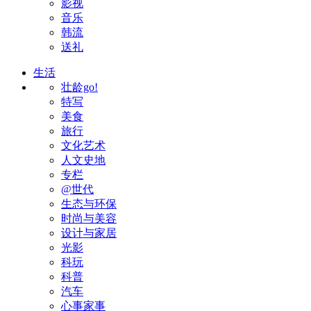
影视
音乐
韩流
送礼
生活
壮龄go!
特写
美食
旅行
文化艺术
人文史地
专栏
@世代
生态与环保
时尚与美容
设计与家居
光影
科玩
科普
汽车
心事家事