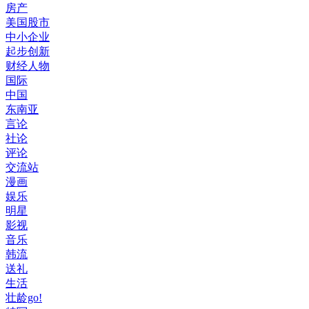
房产
美国股市
中小企业
起步创新
财经人物
国际
中国
东南亚
言论
社论
评论
交流站
漫画
娱乐
明星
影视
音乐
韩流
送礼
生活
壮龄go!