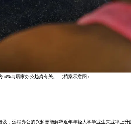
64%与居家办公趋势有关。 （档案示意图）
速普及，远程办公的兴起更能解释近年年轻大学毕业生失业率上升