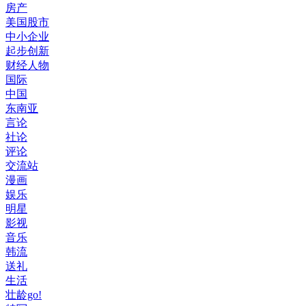
房产
美国股市
中小企业
起步创新
财经人物
国际
中国
东南亚
言论
社论
评论
交流站
漫画
娱乐
明星
影视
音乐
韩流
送礼
生活
壮龄go!