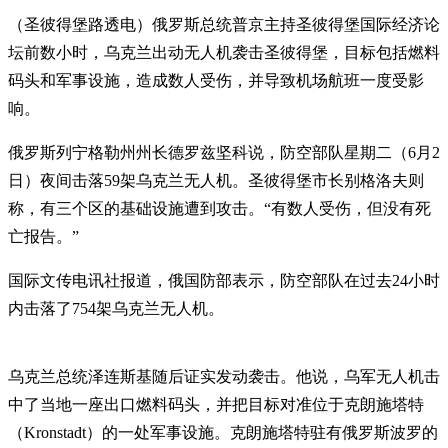
（圣彼得堡路透电）俄罗斯总统普京主持圣彼得堡国际经济论
坛前数小时，乌克兰出动无人机袭击圣彼得堡，目标包括燃料
码头和军事设施，造成数人受伤，并导致机场航班一度受影
响。
俄罗斯列宁格勒州州长德罗兹坚科说，防空部队星期二（6月2
日）夜间击落59架乌克兰无人机。圣彼得堡市长别格洛夫则
称，有三个区的基础设施遭到攻击。“有数人受伤，但没有死
亡报告。”
国际文传电讯社报道，俄国防部表示，防空部队在过去24小时
内击落了754架乌克兰无人机。
乌克兰总统泽连斯基随后证实发动袭击。他说，乌军无人机击
中了当地一座出口燃料码头，并把目标对准位于克朗施塔特
（Kronstadt）的一处军事设施。克朗施塔特驻有俄罗斯波罗的