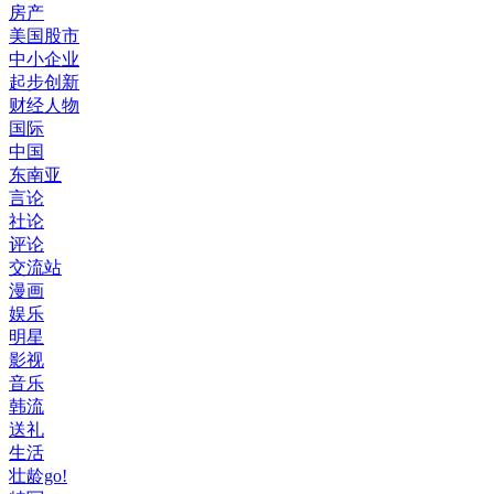
房产
美国股市
中小企业
起步创新
财经人物
国际
中国
东南亚
言论
社论
评论
交流站
漫画
娱乐
明星
影视
音乐
韩流
送礼
生活
壮龄go!