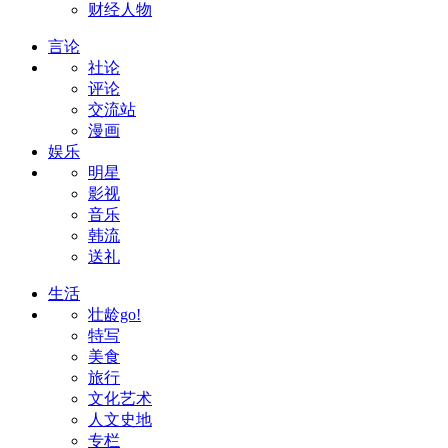
财经人物
言论
社论
评论
交流站
漫画
娱乐
明星
影视
音乐
韩流
送礼
生活
壮龄go!
特写
美食
旅行
文化艺术
人文史地
专栏