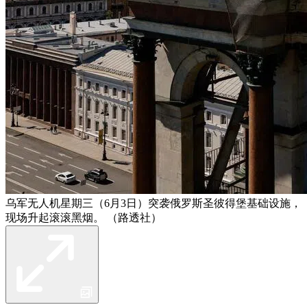
乌军无人机星期三（6月3日）突袭俄罗斯圣彼得堡基础设施，
现场升起滚滚黑烟。 （路透社）