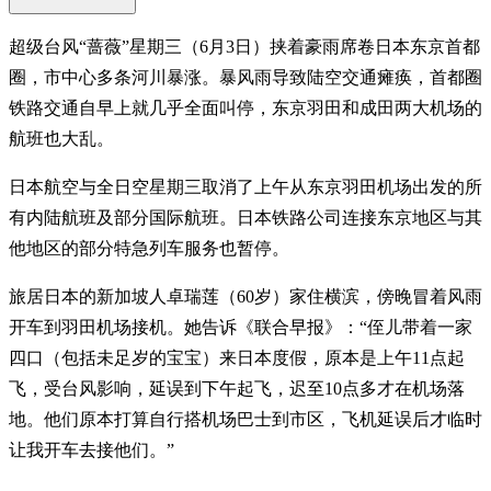
超级台风“蔷薇”星期三（6月3日）挟着豪雨席卷日本东京首都
圈，市中心多条河川暴涨。暴风雨导致陆空交通瘫痪，首都圈
铁路交通自早上就几乎全面叫停，东京羽田和成田两大机场的
航班也大乱。
日本航空与全日空星期三取消了上午从东京羽田机场出发的所
有内陆航班及部分国际航班。日本铁路公司连接东京地区与其
他地区的部分特急列车服务也暂停。
旅居日本的新加坡人卓瑞莲（60岁）家住横滨，傍晚冒着风雨
开车到羽田机场接机。她告诉《联合早报》：“侄儿带着一家
四口（包括未足岁的宝宝）来日本度假，原本是上午11点起
飞，受台风影响，延误到下午起飞，迟至10点多才在机场落
地。他们原本打算自行搭机场巴士到市区，飞机延误后才临时
让我开车去接他们。”