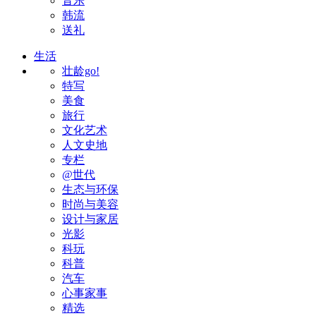
音乐
韩流
送礼
生活
壮龄go!
特写
美食
旅行
文化艺术
人文史地
专栏
@世代
生态与环保
时尚与美容
设计与家居
光影
科玩
科普
汽车
心事家事
精选