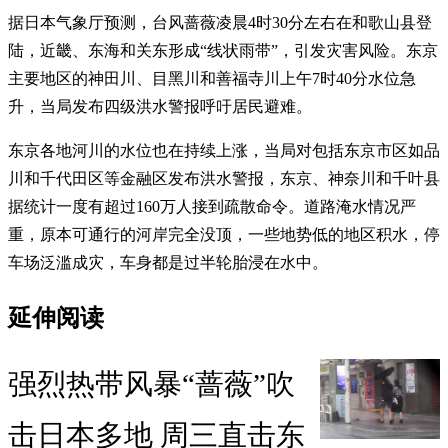
据日本气象厅预测，台风蔷薇凌晨4时30分左右在和歌山县登
陆，近畿、东海和关东形成“线状雨带”，引发灾害风险。东京
主要地区的神田川、目黑川和善福寺川上午7时40分水位急
升，当局发布四级洪水警报呼吁居民避难。
东京各地河川的水位也在持续上涨，当局对包括东京市区如品
川和千代田区等金融区发布洪水警报，东京、神奈川和千叶县
据统计一度有超过160万人接到疏散命令。道路淹水情况严
重，原本可通行的河岸完全没顶，一些地势低的地区积水，停
车场泛滥成灾，车身都是过半轮胎浸在水中。
延伸阅读
强烈热带风暴“蔷薇”吹
击日本多地 周三直击东