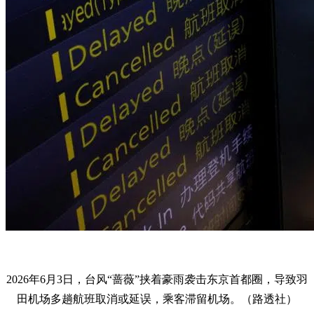
2026年6月3日，台风“蔷薇”挟着豪雨袭击东京首都圈，导致羽
田机场多趟航班取消或延误，乘客滞留机场。（路透社）