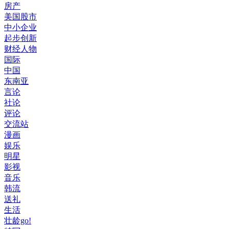
房产
美国股市
中小企业
起步创新
财经人物
国际
中国
东南亚
言论
社论
评论
交流站
漫画
娱乐
明星
影视
音乐
韩流
送礼
生活
壮龄go!