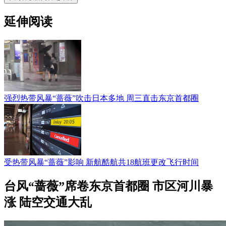
延伸阅读
强烈热带风暴“蔷薇”吹击日本多地 周三直击东京首都圈
受热带风暴“蔷薇”影响 新航酷航共18航班更改飞行时间
台风“蔷薇”席卷东京首都圈 市区河川暴
涨 陆空交通大乱