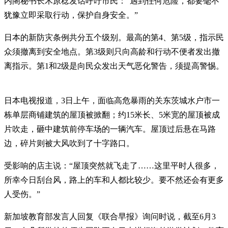
内阁秘书长木原稔发话呼吁市民：“遇到任何危险，都要毫不
犹豫立即采取行动，保护自身安全。”
日本的新防灾条例共分五个级别。最高的第4、第5级，指示民
众须撤离到安全地点。第3级则只向高龄和行动不便者发出撤
离指示。第1和2级是向民众发出天气恶化警告，须提高警惕。
日本电视报道，3日上午，面临高危暴雨的关东茨城水户市一
栋单层商铺建筑的屋顶被掀翻；约15米长、5米宽的屋顶被成
片吹走，砸中建筑前停车场的一辆汽车。屋顶过后悬在马路
边，碎片则被大风吹到了十字路口。
受影响的店主说：“屋顶突然就飞走了……这里平时人很多，
所幸今日刮台风，路上的车和人都比较少。要不然还会有更多
人受伤。”
新加坡教育部发言人回复《联合早报》询问时说，截至6月3