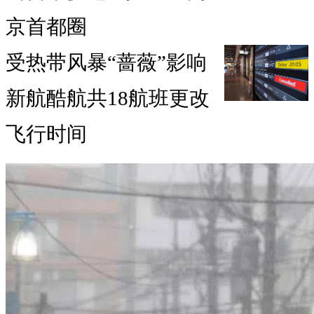
京首都圈
受热带风暴“蔷薇”影响
新航酷航共18航班更改
飞行时间