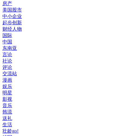
房产
美国股市
中小企业
起步创新
财经人物
国际
中国
东南亚
言论
社论
评论
交流站
漫画
娱乐
明星
影视
音乐
韩流
送礼
生活
壮龄go!