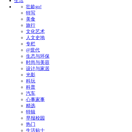
生活
壮龄go!
特写
美食
旅行
文化艺术
人文史地
专栏
@世代
生态与环保
时尚与美容
设计与家居
光影
科玩
科普
汽车
心事家事
精选
特辑
早报校园
热门
生活贴士