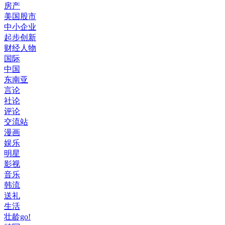
房产
美国股市
中小企业
起步创新
财经人物
国际
中国
东南亚
言论
社论
评论
交流站
漫画
娱乐
明星
影视
音乐
韩流
送礼
生活
壮龄go!