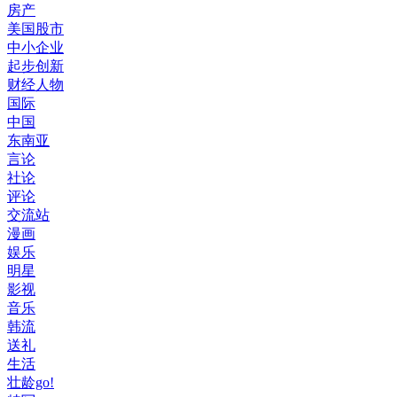
房产
美国股市
中小企业
起步创新
财经人物
国际
中国
东南亚
言论
社论
评论
交流站
漫画
娱乐
明星
影视
音乐
韩流
送礼
生活
壮龄go!