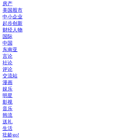
房产
美国股市
中小企业
起步创新
财经人物
国际
中国
东南亚
言论
社论
评论
交流站
漫画
娱乐
明星
影视
音乐
韩流
送礼
生活
壮龄go!