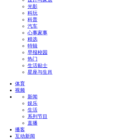
光影
科玩
科普
汽车
心事家事
精选
特辑
早报校园
热门
生活贴士
星座与生肖
体育
视频
新闻
娱乐
生活
系列节目
直播
播客
互动新闻