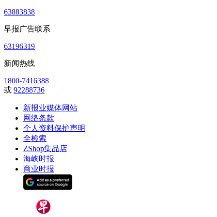
63883838
早报广告联系
63196319
新闻热线
1800-7416388
或
92288736
新报业媒体网站
网络条款
个人资料保护声明
全检索
ZShop集品店
海峡时报
商业时报