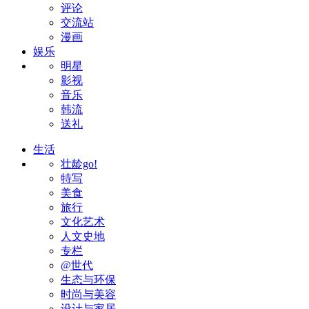
评论
交流站
漫画
娱乐
明星
影视
音乐
韩流
送礼
生活
壮龄go!
特写
美食
旅行
文化艺术
人文史地
专栏
@世代
生态与环保
时尚与美容
设计与家居