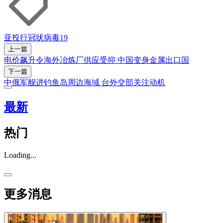
亚投行
冠状病毒19
上一篇
电价飙升令海外冶炼厂供应受抑 中国变身金属出口国
下一篇
中俄军舰进钓鱼岛周边海域 台外交部关注动机
最新
热门
Loading...
更多消息