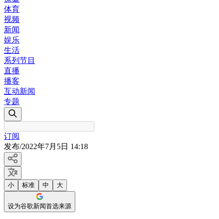
体育
视频
新闻
娱乐
生活
系列节目
直播
播客
互动新闻
专题
订阅
发布
/
2022年7月5日 14:18
小
标准
中
大
设为谷歌新闻首选来源