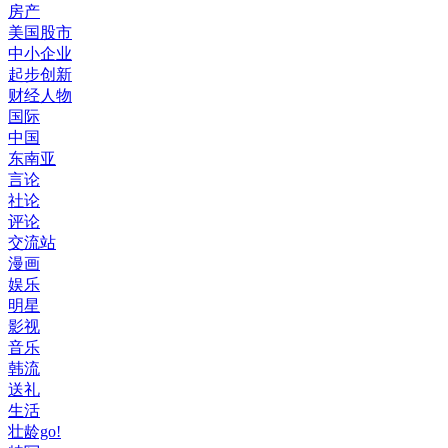
房产
美国股市
中小企业
起步创新
财经人物
国际
中国
东南亚
言论
社论
评论
交流站
漫画
娱乐
明星
影视
音乐
韩流
送礼
生活
壮龄go!