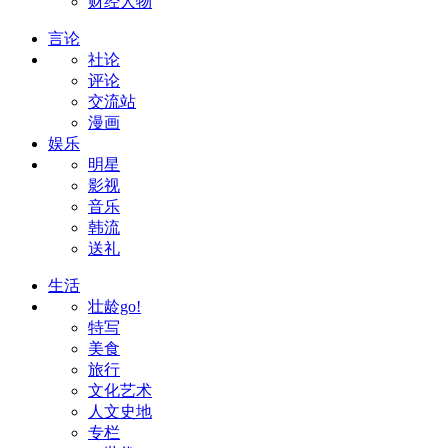
财经人物
言论
社论
评论
交流站
漫画
娱乐
明星
影视
音乐
韩流
送礼
生活
壮龄go!
特写
美食
旅行
文化艺术
人文史地
专栏