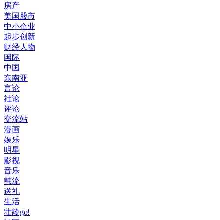
房产
美国股市
中小企业
起步创新
财经人物
国际
中国
东南亚
言论
社论
评论
交流站
漫画
娱乐
明星
影视
音乐
韩流
送礼
生活
壮龄go!