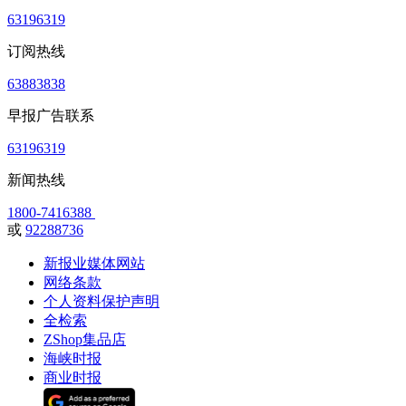
63196319
订阅热线
63883838
早报广告联系
63196319
新闻热线
1800-7416388
或
92288736
新报业媒体网站
网络条款
个人资料保护声明
全检索
ZShop集品店
海峡时报
商业时报