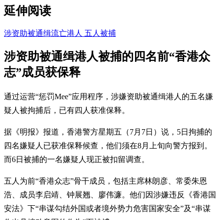
延伸阅读
涉资助被通缉流亡港人 五人被捕
涉资助被通缉港人被捕的四名前“香港众
志”成员获保释
通过运营“惩罚Mee”应用程序，涉嫌资助被通缉港人的五名嫌
疑人被拘捕后，已有四人获准保释。
据《明报》报道，香港警方星期五（7月7日）说，5日拘捕的
四名嫌疑人已获准保释候查，他们须在8月上旬向警方报到。
而6日被捕的一名嫌疑人现正被扣留调查。
五人为前“香港众志”骨干成员，包括主席林朗彦、常委朱恩
浩、成员李启靖、钟展翘、廖伟濂。他们因涉嫌违反《香港国
安法》下“串谋勾结外国或者境外势力危害国家安全”及“串谋