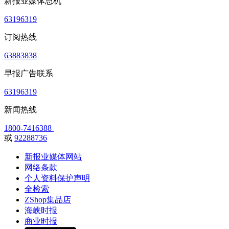
新报业媒体总机
63196319
订阅热线
63883838
早报广告联系
63196319
新闻热线
1800-7416388
或
92288736
新报业媒体网站
网络条款
个人资料保护声明
全检索
ZShop集品店
海峡时报
商业时报