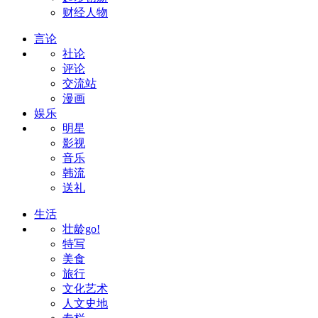
财经人物
言论
社论
评论
交流站
漫画
娱乐
明星
影视
音乐
韩流
送礼
生活
壮龄go!
特写
美食
旅行
文化艺术
人文史地