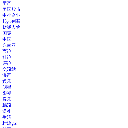
房产
美国股市
中小企业
起步创新
财经人物
国际
中国
东南亚
言论
社论
评论
交流站
漫画
娱乐
明星
影视
音乐
韩流
送礼
生活
壮龄go!