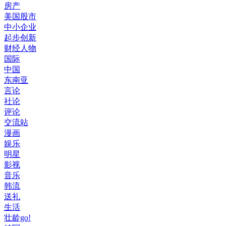
房产
美国股市
中小企业
起步创新
财经人物
国际
中国
东南亚
言论
社论
评论
交流站
漫画
娱乐
明星
影视
音乐
韩流
送礼
生活
壮龄go!