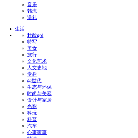
音乐
韩流
送礼
生活
壮龄go!
特写
美食
旅行
文化艺术
人文史地
专栏
@世代
生态与环保
时尚与美容
设计与家居
光影
科玩
科普
汽车
心事家事