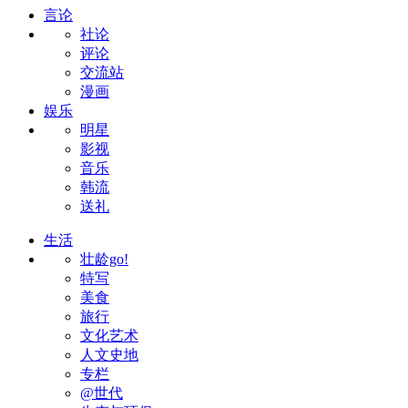
言论
社论
评论
交流站
漫画
娱乐
明星
影视
音乐
韩流
送礼
生活
壮龄go!
特写
美食
旅行
文化艺术
人文史地
专栏
@世代