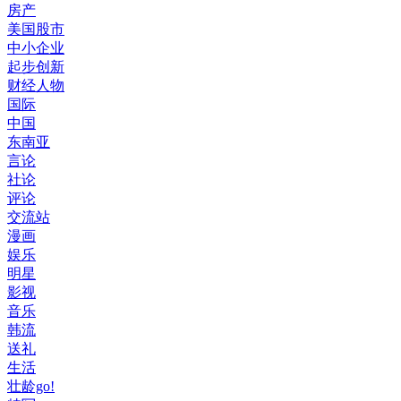
房产
美国股市
中小企业
起步创新
财经人物
国际
中国
东南亚
言论
社论
评论
交流站
漫画
娱乐
明星
影视
音乐
韩流
送礼
生活
壮龄go!