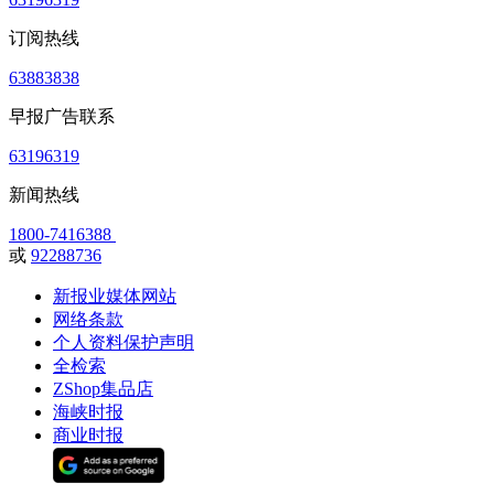
订阅热线
63883838
早报广告联系
63196319
新闻热线
1800-7416388
或
92288736
新报业媒体网站
网络条款
个人资料保护声明
全检索
ZShop集品店
海峡时报
商业时报