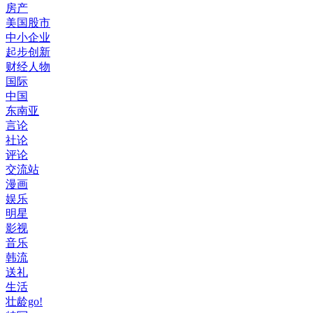
房产
美国股市
中小企业
起步创新
财经人物
国际
中国
东南亚
言论
社论
评论
交流站
漫画
娱乐
明星
影视
音乐
韩流
送礼
生活
壮龄go!