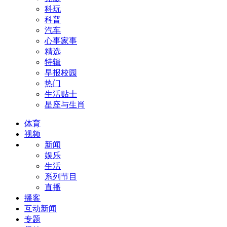
科玩
科普
汽车
心事家事
精选
特辑
早报校园
热门
生活贴士
星座与生肖
体育
视频
新闻
娱乐
生活
系列节目
直播
播客
互动新闻
专题