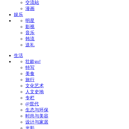
交流站
漫画
娱乐
明星
影视
音乐
韩流
送礼
生活
壮龄go!
特写
美食
旅行
文化艺术
人文史地
专栏
@世代
生态与环保
时尚与美容
设计与家居
光影