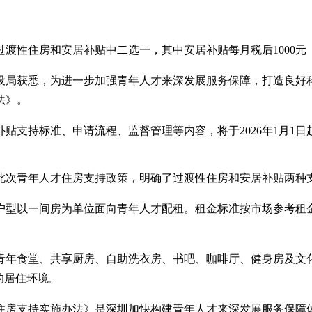
性住房和安居补贴中二选一，其中安居补贴每月税后1000元（
建设局获悉，为进一步加强青年人才来深发展服务保障，打造良
法》。
贴支持标准、申请流程、监督管理等内容，将于2026年1月1
此次青年人才住房支持政策，明确了过渡性住房和安居补贴两种
型以一间房为单位面向青年人才配租。租金标准按市场参考租金
青年食堂、共享厨房、自助洗衣房、书吧、咖啡厅、健身房及文
的居住环境。
住房支持实施办法》是深圳加快构建青年人才来深发展服务保障