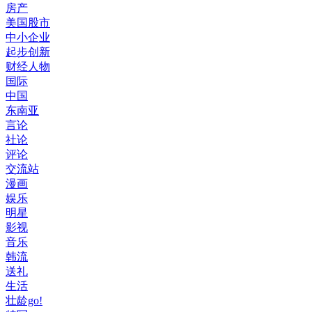
房产
美国股市
中小企业
起步创新
财经人物
国际
中国
东南亚
言论
社论
评论
交流站
漫画
娱乐
明星
影视
音乐
韩流
送礼
生活
壮龄go!