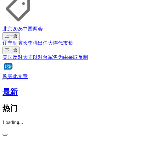
北京
2026中国两会
上一篇
辽宁副省长李强出任大连代市长
下一篇
美国反对大陆以对台军售为由采取反制
购买此文章
最新
热门
Loading...