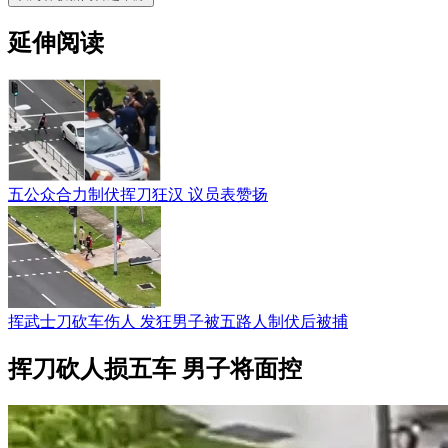
延伸阅读
五公众合力制伏挥刀狂汉 议员表赞扬
挥武士刀砍车伤人 发狂男子被五路人制伏后被捕
挥刀砍人损五车 男子将面控