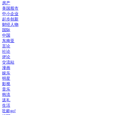
房产
美国股市
中小企业
起步创新
财经人物
国际
中国
东南亚
言论
社论
评论
交流站
漫画
娱乐
明星
影视
音乐
韩流
送礼
生活
壮龄go!