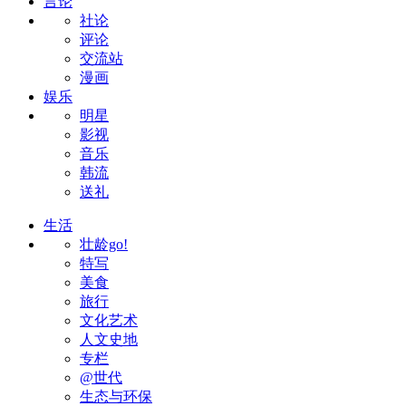
言论
社论
评论
交流站
漫画
娱乐
明星
影视
音乐
韩流
送礼
生活
壮龄go!
特写
美食
旅行
文化艺术
人文史地
专栏
@世代
生态与环保