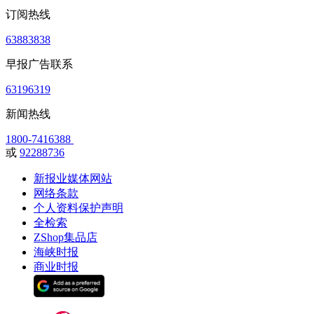
订阅热线
63883838
早报广告联系
63196319
新闻热线
1800-7416388
或
92288736
新报业媒体网站
网络条款
个人资料保护声明
全检索
ZShop集品店
海峡时报
商业时报