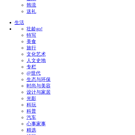
韩流
送礼
生活
壮龄go!
特写
美食
旅行
文化艺术
人文史地
专栏
@世代
生态与环保
时尚与美容
设计与家居
光影
科玩
科普
汽车
心事家事
精选