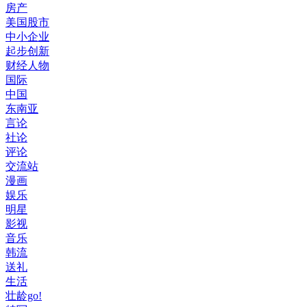
房产
美国股市
中小企业
起步创新
财经人物
国际
中国
东南亚
言论
社论
评论
交流站
漫画
娱乐
明星
影视
音乐
韩流
送礼
生活
壮龄go!