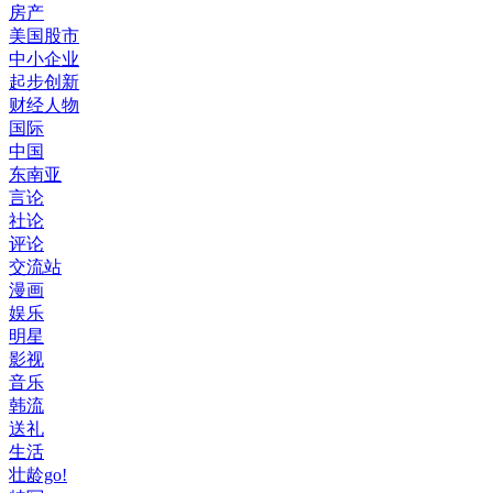
房产
美国股市
中小企业
起步创新
财经人物
国际
中国
东南亚
言论
社论
评论
交流站
漫画
娱乐
明星
影视
音乐
韩流
送礼
生活
壮龄go!