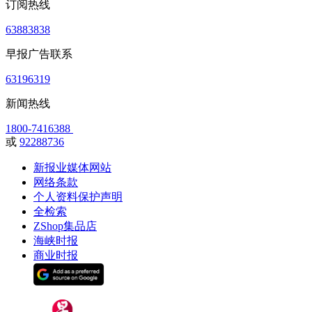
订阅热线
63883838
早报广告联系
63196319
新闻热线
1800-7416388
或
92288736
新报业媒体网站
网络条款
个人资料保护声明
全检索
ZShop集品店
海峡时报
商业时报