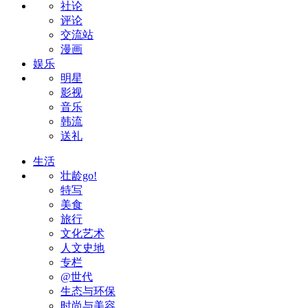
社论
评论
交流站
漫画
娱乐
明星
影视
音乐
韩流
送礼
生活
壮龄go!
特写
美食
旅行
文化艺术
人文史地
专栏
@世代
生态与环保
时尚与美容