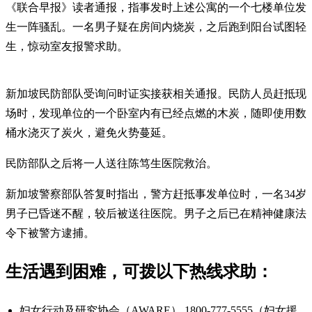
《联合早报》读者通报，指事发时上述公寓的一个七楼单位发
生一阵骚乱。一名男子疑在房间内烧炭，之后跑到阳台试图轻
生，惊动室友报警求助。
新加坡民防部队受询问时证实接获相关通报。民防人员赶抵现
场时，发现单位的一个卧室内有已经点燃的木炭，随即使用数
桶水浇灭了炭火，避免火势蔓延。
民防部队之后将一人送往陈笃生医院救治。
新加坡警察部队答复时指出，警方赶抵事发单位时，一名34岁
男子已昏迷不醒，较后被送往医院。男子之后已在精神健康法
令下被警方逮捕。
生活遇到困难，可拨以下热线求助：
妇女行动及研究协会（AWARE） 1800-777-5555（妇女援