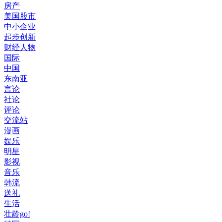
房产
美国股市
中小企业
起步创新
财经人物
国际
中国
东南亚
言论
社论
评论
交流站
漫画
娱乐
明星
影视
音乐
韩流
送礼
生活
壮龄go!