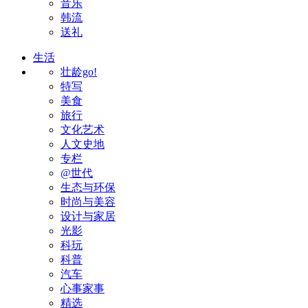
音乐
韩流
送礼
生活
壮龄go!
特写
美食
旅行
文化艺术
人文史地
专栏
@世代
生态与环保
时尚与美容
设计与家居
光影
科玩
科普
汽车
心事家事
精选