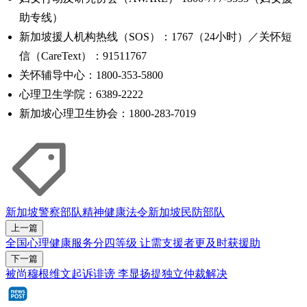
助专线）
新加坡援人机构热线（SOS）：1767（24小时）／关怀短
信（CareText）：91511767
关怀辅导中心：1800-353-5800
心理卫生学院：6389-2222
新加坡心理卫生协会：1800-283-7019
新加坡警察部队
精神健康法令
新加坡民防部队
上一篇
全国心理健康服务分四等级 让需支援者更及时获援助
下一篇
被尚穆根维文起诉诽谤 李显扬提独立仲裁解决