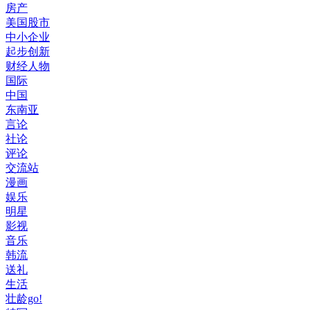
房产
美国股市
中小企业
起步创新
财经人物
国际
中国
东南亚
言论
社论
评论
交流站
漫画
娱乐
明星
影视
音乐
韩流
送礼
生活
壮龄go!