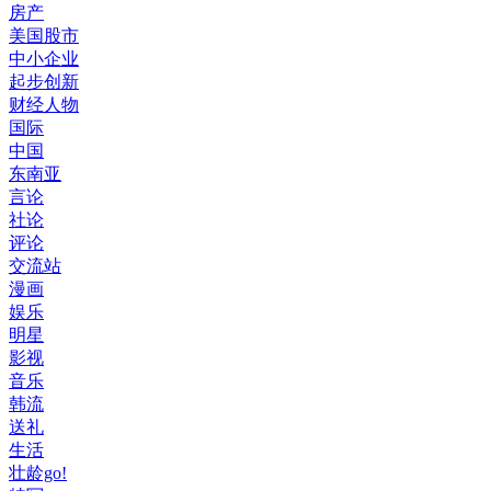
房产
美国股市
中小企业
起步创新
财经人物
国际
中国
东南亚
言论
社论
评论
交流站
漫画
娱乐
明星
影视
音乐
韩流
送礼
生活
壮龄go!