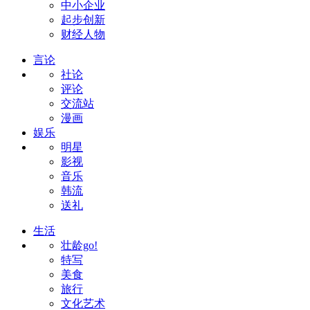
中小企业
起步创新
财经人物
言论
社论
评论
交流站
漫画
娱乐
明星
影视
音乐
韩流
送礼
生活
壮龄go!
特写
美食
旅行
文化艺术