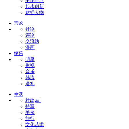
中小企业
起步创新
财经人物
言论
社论
评论
交流站
漫画
娱乐
明星
影视
音乐
韩流
送礼
生活
壮龄go!
特写
美食
旅行
文化艺术