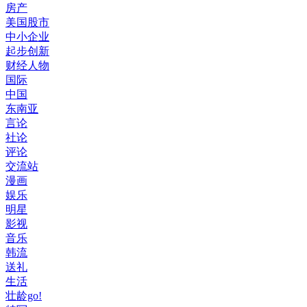
房产
美国股市
中小企业
起步创新
财经人物
国际
中国
东南亚
言论
社论
评论
交流站
漫画
娱乐
明星
影视
音乐
韩流
送礼
生活
壮龄go!