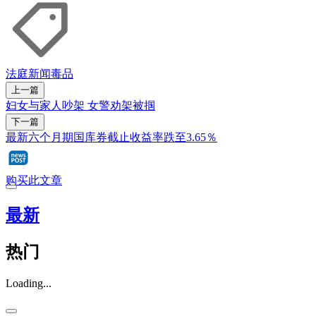
法庭新闻
毒品
上一篇
妇女与家人吵架 女警劝架被掴
下一篇
最新六个月期国库券截止收益率跌至3.65％
购买此文章
最新
热门
Loading...