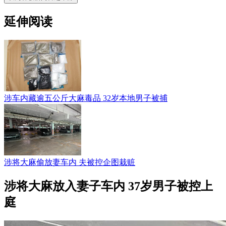
延伸阅读
涉车内藏逾五公斤大麻毒品 32岁本地男子被捕
涉将大麻偷放妻车内 夫被控企图栽赃
涉将大麻放入妻子车内 37岁男子被控上
庭