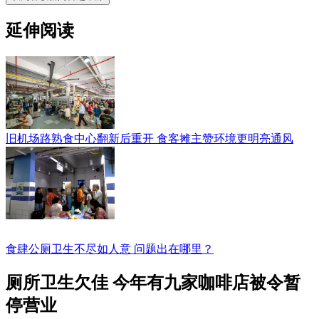
延伸阅读
旧机场路熟食中心翻新后重开 食客摊主赞环境更明亮通风
食肆公厕卫生不尽如人意 问题出在哪里？
厕所卫生欠佳 今年有九家咖啡店被令暂
停营业