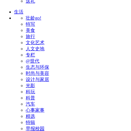
送礼
生活
壮龄go!
特写
美食
旅行
文化艺术
人文史地
专栏
@世代
生态与环保
时尚与美容
设计与家居
光影
科玩
科普
汽车
心事家事
精选
特辑
早报校园