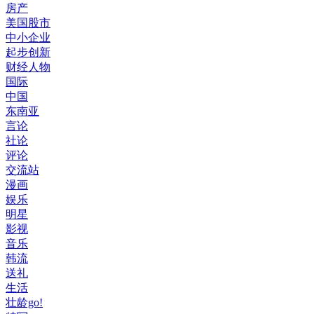
房产
美国股市
中小企业
起步创新
财经人物
国际
中国
东南亚
言论
社论
评论
交流站
漫画
娱乐
明星
影视
音乐
韩流
送礼
生活
壮龄go!