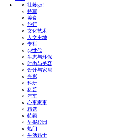
壮龄go!
特写
美食
旅行
文化艺术
人文史地
专栏
@世代
生态与环保
时尚与美容
设计与家居
光影
科玩
科普
汽车
心事家事
精选
特辑
早报校园
热门
生活贴士