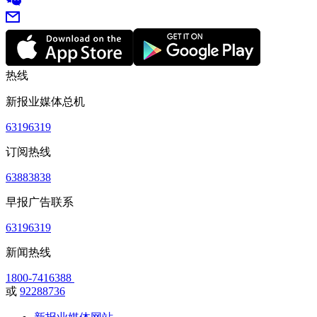
热线
新报业媒体总机
63196319
订阅热线
63883838
早报广告联系
63196319
新闻热线
1800-7416388
或
92288736