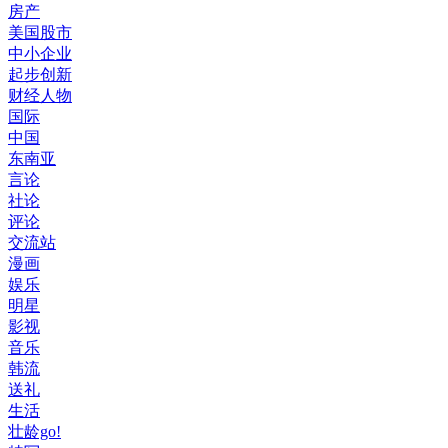
房产
美国股市
中小企业
起步创新
财经人物
国际
中国
东南亚
言论
社论
评论
交流站
漫画
娱乐
明星
影视
音乐
韩流
送礼
生活
壮龄go!