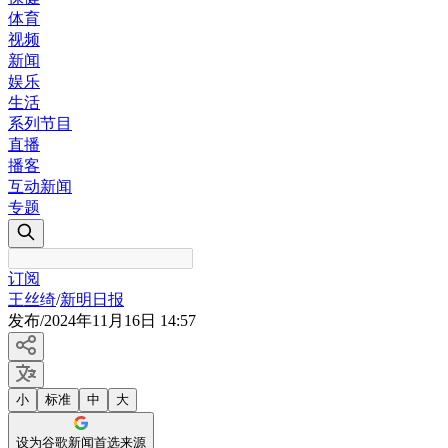
体育
视频
新闻
娱乐
生活
系列节目
直播
播客
互动新闻
专题
订阅
王丝绮
/
新明日报
发布
/
2024年11月16日 14:57
小
标准
中
大
设为谷歌新闻首选来源