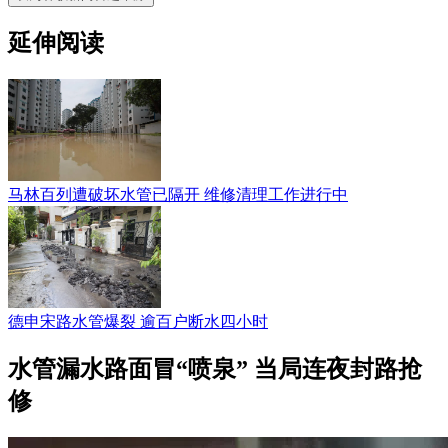
延伸阅读
马林百列遭破坏水管已隔开 维修清理工作进行中
德申宋路水管爆裂 逾百户断水四小时
水管漏水路面冒“喷泉” 当局连夜封路抢
修