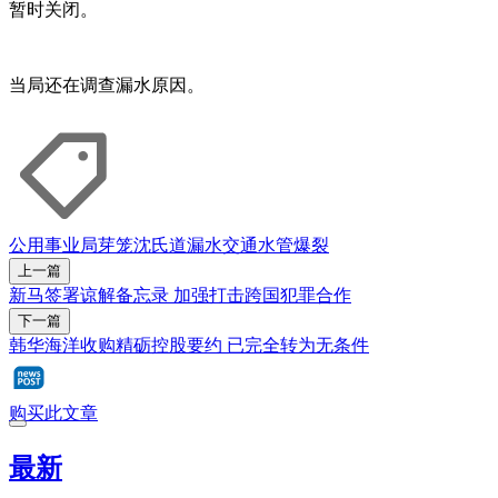
暂时关闭。
当局还在调查漏水原因。
公用事业局
芽笼
沈氏道
漏水
交通
水管爆裂
上一篇
新马签署谅解备忘录 加强打击跨国犯罪合作
下一篇
韩华海洋收购精砺控股要约 已完全转为无条件
购买此文章
最新