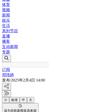
体育
视频
新闻
娱乐
生活
系列节目
直播
播客
互动新闻
专题
订阅
邓玮婷
发布
/
2025年2月4日 14:00
小
标准
中
大
设为谷歌新闻首选来源