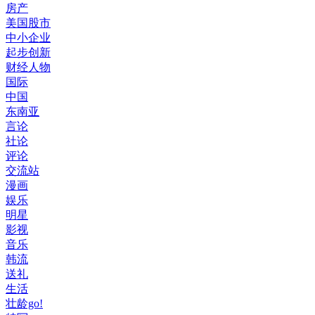
房产
美国股市
中小企业
起步创新
财经人物
国际
中国
东南亚
言论
社论
评论
交流站
漫画
娱乐
明星
影视
音乐
韩流
送礼
生活
壮龄go!