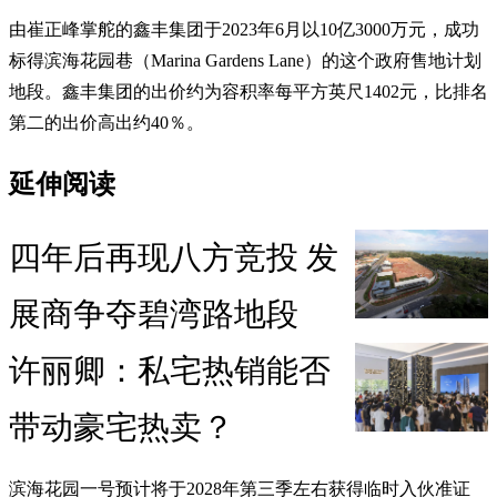
由崔正峰掌舵的鑫丰集团于2023年6月以10亿3000万元，成功
标得滨海花园巷（Marina Gardens Lane）的这个政府售地计划
地段。鑫丰集团的出价约为容积率每平方英尺1402元，比排名
第二的出价高出约40％。
延伸阅读
四年后再现八方竞投 发
展商争夺碧湾路地段
许丽卿：私宅热销能否
带动豪宅热卖？
滨海花园一号预计将于2028年第三季左右获得临时入伙准证