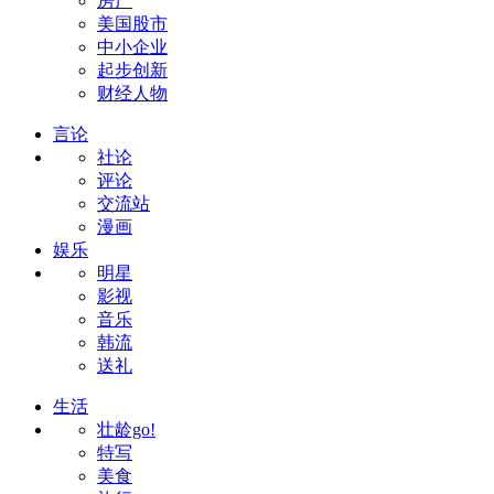
房产
美国股市
中小企业
起步创新
财经人物
言论
社论
评论
交流站
漫画
娱乐
明星
影视
音乐
韩流
送礼
生活
壮龄go!
特写
美食