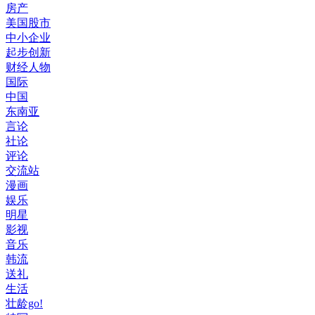
房产
美国股市
中小企业
起步创新
财经人物
国际
中国
东南亚
言论
社论
评论
交流站
漫画
娱乐
明星
影视
音乐
韩流
送礼
生活
壮龄go!