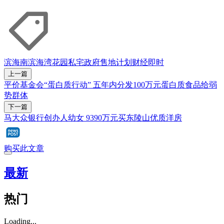
滨海南
滨海湾花园
私宅
政府售地计划
财经即时
上一篇
平价基金会“蛋白质行动” 五年内分发100万元蛋白质食品给弱
势群体
下一篇
马大众银行创办人幼女 9390万元买东陵山优质洋房
购买此文章
最新
热门
Loading...