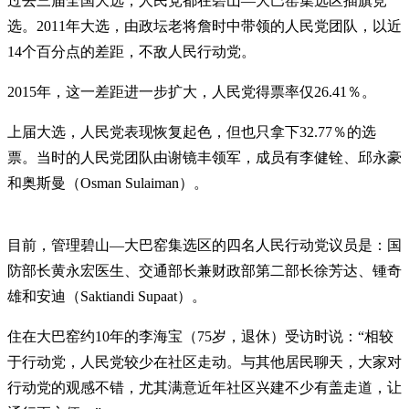
过去三届全国大选，人民党都在碧山—大巴窑集选区插旗竞
选。2011年大选，由政坛老将詹时中带领的人民党团队，以近
14个百分点的差距，不敌人民行动党。
2015年，这一差距进一步扩大，人民党得票率仅26.41％。
上届大选，人民党表现恢复起色，但也只拿下32.77％的选
票。当时的人民党团队由谢镜丰领军，成员有李健铨、邱永豪
和奥斯曼（Osman Sulaiman）。
目前，管理碧山—大巴窑集选区的四名人民行动党议员是：国
防部长黄永宏医生、交通部长兼财政部第二部长徐芳达、锺奇
雄和安迪（Saktiandi Supaat）。
住在大巴窑约10年的李海宝（75岁，退休）受访时说：“相较
于行动党，人民党较少在社区走动。与其他居民聊天，大家对
行动党的观感不错，尤其满意近年社区兴建不少有盖走道，让