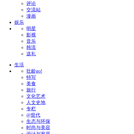
评论
交流站
漫画
娱乐
明星
影视
音乐
韩流
送礼
生活
壮龄go!
特写
美食
旅行
文化艺术
人文史地
专栏
@世代
生态与环保
时尚与美容
设计与家居