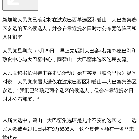
新加坡人民党已确定将在波东巴西单选区和碧山—大巴窑集选
区参选的五名候选人，并会在靠近提名日时才公布竞选阵容和
具体部署。
人民党星期六（3月29日）早上先后到大巴窑4巷第93座巴刹和
熟食中心与大巴窑中心，同碧山—大巴窑集选区选民交流。
人民党秘书长谢镜丰在走访活动开始前答复《联合早报》提问
时说，人民党来届大选仅在波东巴西区和碧山—大巴窑集选区
参选。“我们已经确定两个选区的候选人，但会在靠近提名日
时才公布部署。”
来届大选中，碧山—大巴窑集选区是九个不变的选区之一，选
民人数截至2月1日共有9万8505人。这个集选区须有一名马来
族代表。