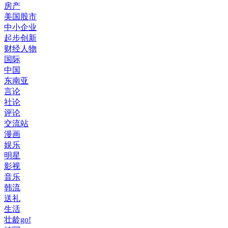
房产
美国股市
中小企业
起步创新
财经人物
国际
中国
东南亚
言论
社论
评论
交流站
漫画
娱乐
明星
影视
音乐
韩流
送礼
生活
壮龄go!