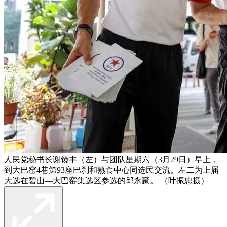
人民党秘书长谢镜丰（左）与团队星期六（3月29日）早上，
到大巴窑4巷第93座巴刹和熟食中心同选民交流。左二为上届
大选在碧山—大巴窑集选区参选的邱永豪。 （叶振忠摄）