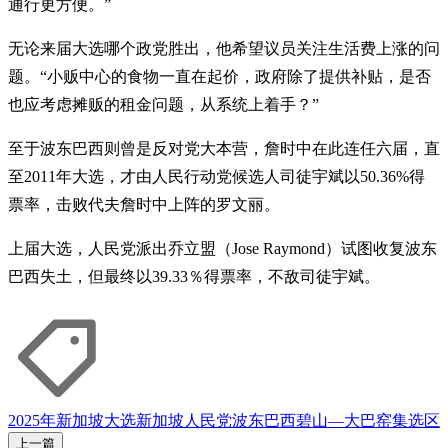
通行更方便。”
无论来届大选哪个政党胜出，他希望议员关注生活费上涨的问
题。“小贩中心的食物一直在起价，政府除了提供补贴，是否
也应考虑摊贩的租金问题，从系统上着手？”
至于波东巴西则曾是反对党大本营，詹时中在此连任六届，直
至2011年大选，才由人民行动党候选人司徒宇斌以50.36%得
票率，击败代夫詹时中上阵的罗文丽。
上届大选，人民党派出乔立盟（Jose Raymond）试图收复波东
巴西失土，但最终以39.33％得票率，不敌司徒宇斌。
2025年新加坡大选
新加坡人民党
波东巴西
碧山—大巴窑集选区
上一篇