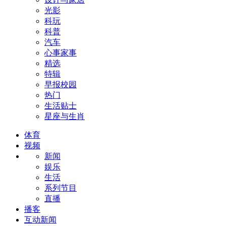
光影
科玩
科普
汽车
心事家事
精选
特辑
早报校园
热门
生活贴士
星座与生肖
体育
视频
新闻
娱乐
生活
系列节目
直播
播客
互动新闻