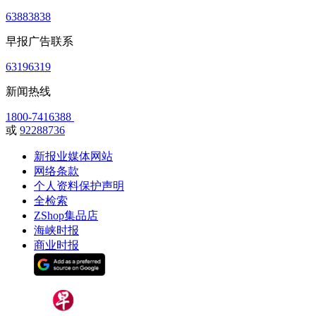
63883838
早报广告联系
63196319
新闻热线
1800-7416388
或
92288736
新报业媒体网站
网络条款
个人资料保护声明
全检索
ZShop集品店
海峡时报
商业时报