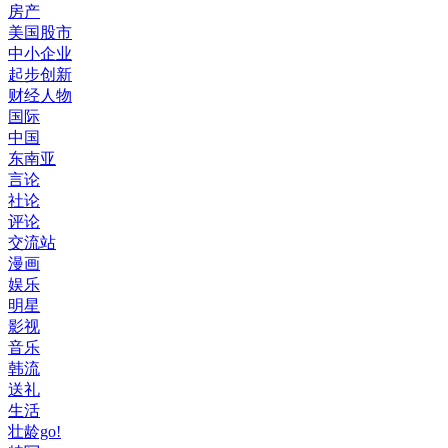
房产
美国股市
中小企业
起步创新
财经人物
国际
中国
东南亚
言论
社论
评论
交流站
漫画
娱乐
明星
影视
音乐
韩流
送礼
生活
壮龄go!