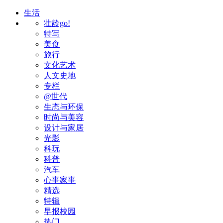
生活
壮龄go!
特写
美食
旅行
文化艺术
人文史地
专栏
@世代
生态与环保
时尚与美容
设计与家居
光影
科玩
科普
汽车
心事家事
精选
特辑
早报校园
热门