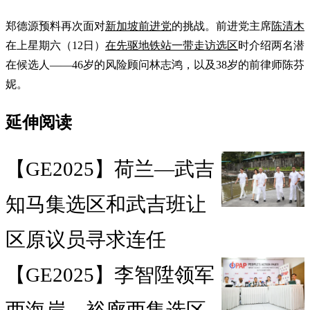
郑德源预料再次面对
新加坡前进党
的挑战。前进党主席
陈清木
在上星期六（12日）
在先驱地铁站一带走访选区
时介绍两名潜
在候选人——46岁的风险顾问林志鸿，以及38岁的前律师陈芬
妮。
延伸阅读
【GE2025】荷兰—武吉
知马集选区和武吉班让
区原议员寻求连任
【GE2025】李智陞领军
西海岸—裕廊西集选区