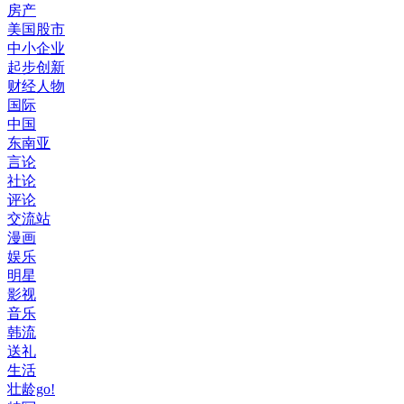
房产
美国股市
中小企业
起步创新
财经人物
国际
中国
东南亚
言论
社论
评论
交流站
漫画
娱乐
明星
影视
音乐
韩流
送礼
生活
壮龄go!