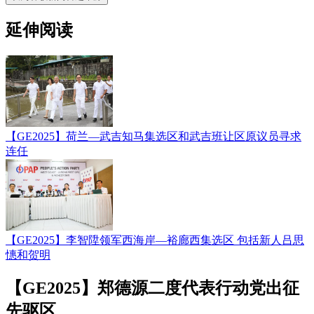
延伸阅读
【GE2025】荷兰—武吉知马集选区和武吉班让区原议员寻求
连任
【GE2025】李智陞领军西海岸—裕廊西集选区 包括新人吕思
憓和贺明
【GE2025】郑德源二度代表行动党出征
先驱区