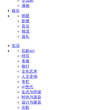
交流站
漫画
娱乐
明星
影视
音乐
韩流
送礼
生活
壮龄go!
特写
美食
旅行
文化艺术
人文史地
专栏
@世代
生态与环保
时尚与美容
设计与家居
光影