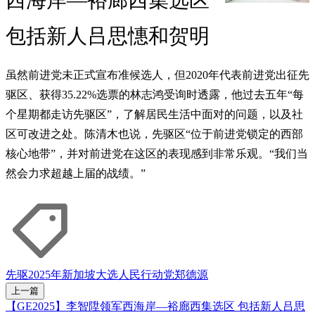
包括新人吕思憓和贺明
虽然前进党未正式宣布准候选人，但2020年代表前进党出征先
驱区、获得35.22%选票的林志鸿受询时透露，他过去五年“每
个星期都走访先驱区”，了解居民生活中面对的问题，以及社
区可改进之处。陈清木也说，先驱区“位于前进党锁定的西部
核心地带”，并对前进党在这区的表现感到非常乐观。“我们当
然会力求超越上届的战绩。”
先驱
2025年新加坡大选
人民行动党
郑德源
上一篇
【GE2025】李智陞领军西海岸—裕廊西集选区 包括新人吕思