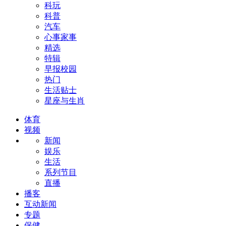
科玩
科普
汽车
心事家事
精选
特辑
早报校园
热门
生活贴士
星座与生肖
体育
视频
新闻
娱乐
生活
系列节目
直播
播客
互动新闻
专题
保健