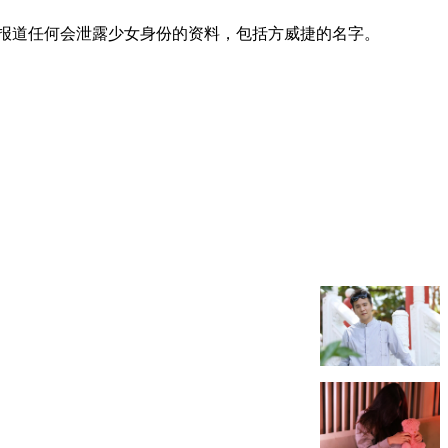
不得报道任何会泄露少女身份的资料，包括方威捷的名字。