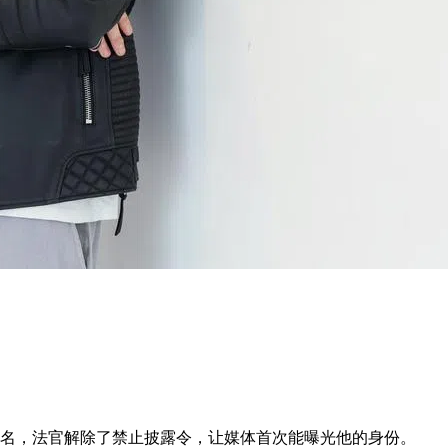
罪名，法官解除了禁止披露令，让媒体首次能曝光他的身份。