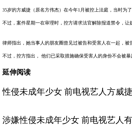
35岁的方威捷（原名方伟杰）在今年1月被控上法庭，当时为了
不过，案件星期一在审理时，控方请求法官解除报道禁令，让
律师指出，她当事人的朋友圈曾见过被告和受害人在一起，被
不过，控方指出， 他们已采取措施确保受害人的身份不会被暴
延伸阅读
性侵未成年少女 前电视艺人方威捷
涉嫌性侵未成年少女 前电视艺人