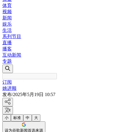
体育
视频
新闻
娱乐
生活
系列节目
直播
播客
互动新闻
专题
订阅
姚进顺
发布
/
2025年5月19日 10:57
小
标准
中
大
设为谷歌新闻首选来源