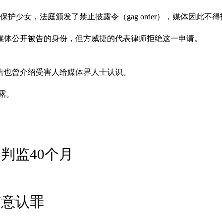
保护少女，法庭颁发了禁止披露令（gag order），媒体因此
媒体公开被告的身份，但方威捷的代表律师拒绝这一申请。
告也曾介绍受害人给媒体界人士认识。
露。
判监40个月
有意认罪