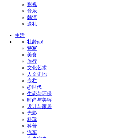
影视
音乐
韩流
送礼
生活
壮龄go!
特写
美食
旅行
文化艺术
人文史地
专栏
@世代
生态与环保
时尚与美容
设计与家居
光影
科玩
科普
汽车