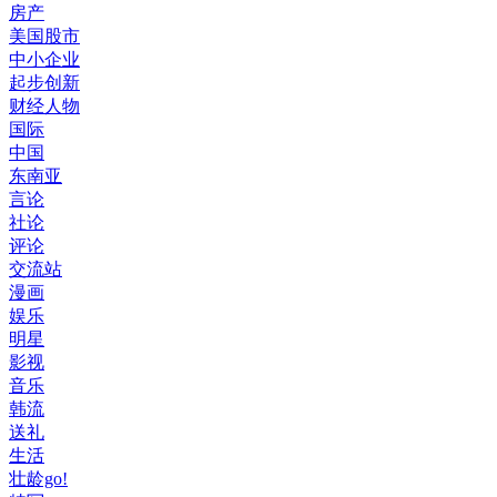
房产
美国股市
中小企业
起步创新
财经人物
国际
中国
东南亚
言论
社论
评论
交流站
漫画
娱乐
明星
影视
音乐
韩流
送礼
生活
壮龄go!