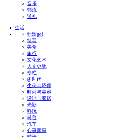
音乐
韩流
送礼
生活
壮龄go!
特写
美食
旅行
文化艺术
人文史地
专栏
@世代
生态与环保
时尚与美容
设计与家居
光影
科玩
科普
汽车
心事家事
精选