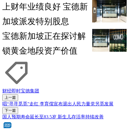
上财年业绩良好 宝德新
加坡派发特别股息
宝德新加坡正在探讨解
锁黄金地段资产价值
财经即时
宝德集团
上一篇
唱“寻寻觅觅”走红 李育儒宣布退出人民力量党另觅发展
下一篇
国人预期寿命延长至83.5岁 新生儿存活率持续改善