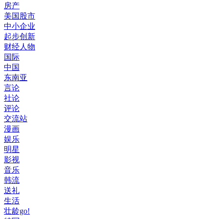
房产
美国股市
中小企业
起步创新
财经人物
国际
中国
东南亚
言论
社论
评论
交流站
漫画
娱乐
明星
影视
音乐
韩流
送礼
生活
壮龄go!