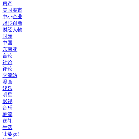
房产
美国股市
中小企业
起步创新
财经人物
国际
中国
东南亚
言论
社论
评论
交流站
漫画
娱乐
明星
影视
音乐
韩流
送礼
生活
壮龄go!