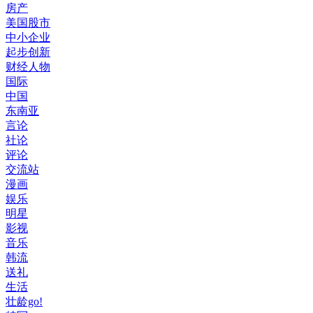
房产
美国股市
中小企业
起步创新
财经人物
国际
中国
东南亚
言论
社论
评论
交流站
漫画
娱乐
明星
影视
音乐
韩流
送礼
生活
壮龄go!