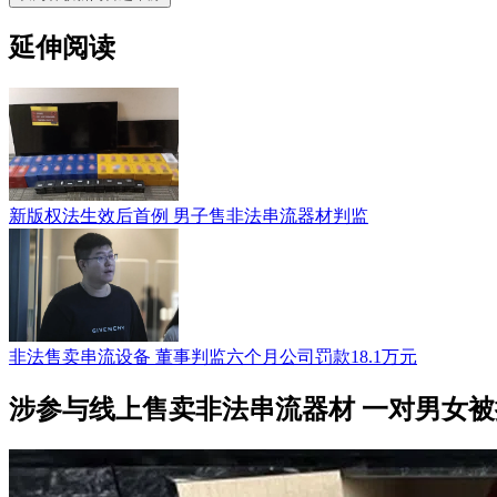
延伸阅读
新版权法生效后首例 男子售非法串流器材判监
非法售卖串流设备 董事判监六个月公司罚款18.1万元
涉参与线上售卖非法串流器材 一对男女被