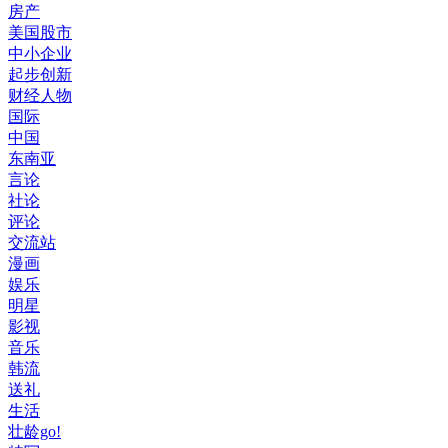
房产
美国股市
中小企业
起步创新
财经人物
国际
中国
东南亚
言论
社论
评论
交流站
漫画
娱乐
明星
影视
音乐
韩流
送礼
生活
壮龄go!