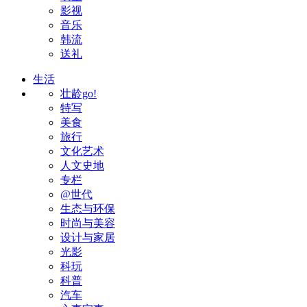
影视
音乐
韩流
送礼
生活
壮龄go!
特写
美食
旅行
文化艺术
人文史地
专栏
@世代
生态与环保
时尚与美容
设计与家居
光影
科玩
科普
汽车