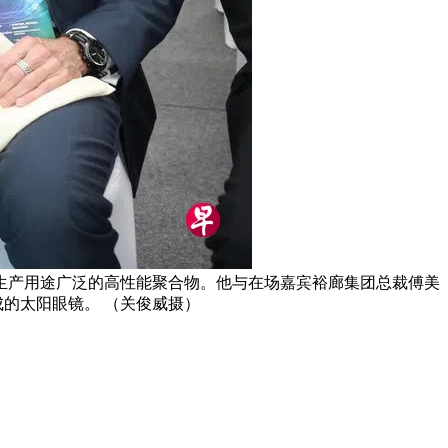
生产用途广泛的高性能聚合物。他与在场嘉宾裕廊集团总裁傅美
制成的太阳眼镜。 （关俊威摄）