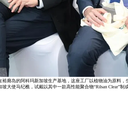
在裕廊岛的阿科玛新加坡生产基地，这座工厂以植物油为原料，
马纪樵，试戴以其中一款高性能聚合物“Rilsan Clear”