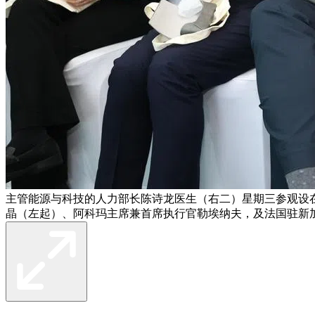
主管能源与科技的人力部长陈诗龙医生（右二）星期三参观设
晶（左起）、阿科玛主席兼首席执行官勒埃纳夫，及法国驻新加坡大使