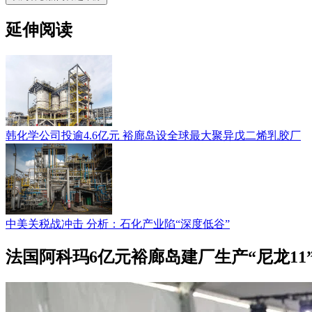
延伸阅读
韩化学公司投逾4.6亿元 裕廊岛设全球最大聚异戊二烯乳胶厂
中美关税战冲击 分析：石化产业陷“深度低谷”
法国阿科玛6亿元裕廊岛建厂生产“尼龙11”