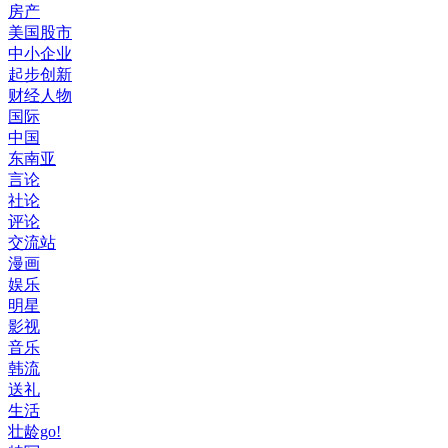
房产
美国股市
中小企业
起步创新
财经人物
国际
中国
东南亚
言论
社论
评论
交流站
漫画
娱乐
明星
影视
音乐
韩流
送礼
生活
壮龄go!