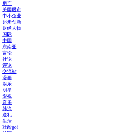
房产
美国股市
中小企业
起步创新
财经人物
国际
中国
东南亚
言论
社论
评论
交流站
漫画
娱乐
明星
影视
音乐
韩流
送礼
生活
壮龄go!