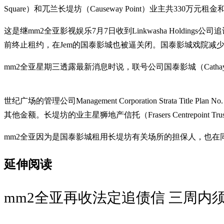
Square）和兀兰长堤坊（Causeway Point）业主共330万元
这是继mm2全亚影视娱乐7月7日收到Linkwasha Hold
前终止租约，在Jem的国泰影城也被逼关闭。国泰影城戏院减
mm2全亚星期三透露最新消息时说，联号公司国泰影城（Cathay C
世纪广场的管理公司Management Corporation Strata Tit
其他金额。长堤坊的业主星狮地产信托（Frasers Centrepoint 
mm2全亚因为是国泰影城租用长堤坊有关场所的担保人，也在
延伸阅读
mm2全亚再收法定追债信 三周内须