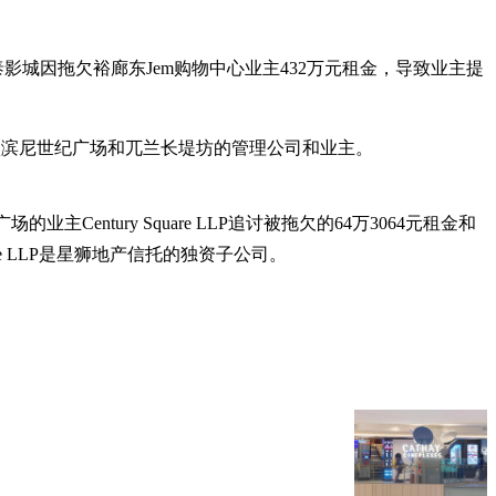
，国泰影城因拖欠裕廊东Jem购物中心业主432万元租金，导致业主提
，分别来自淡滨尼世纪广场和兀兰长堤坊的管理公司和业主。
世纪广场的业主Century Square LLP追讨被拖欠的64万3064元租金和
quare LLP是星狮地产信托的独资子公司。