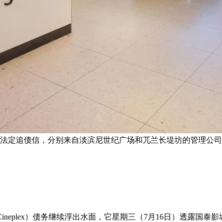
到的法定追债信，分别来自淡滨尼世纪广场和兀兰长堤坊的管理公司
ay Cineplex）债务继续浮出水面，它星期三（7月16日）透露国