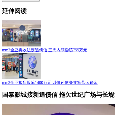
延伸阅读
mm2全亚再收法定追债信 三周内须偿还755万元
mm2全亚拟售股筹1400万元 以偿还债务并筹营运资金
国泰影城接新追债信 拖欠世纪广场与长堤坊