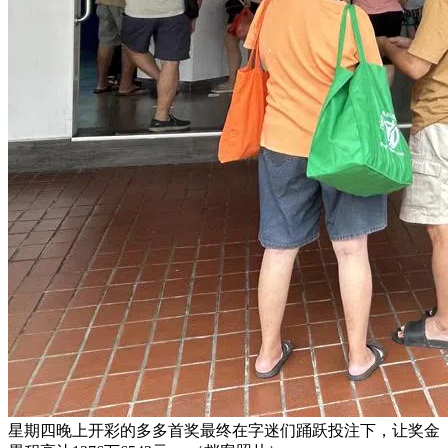
星期四晚上开彩的多多首奖最终在字迷们踊跃投注下，让奖金