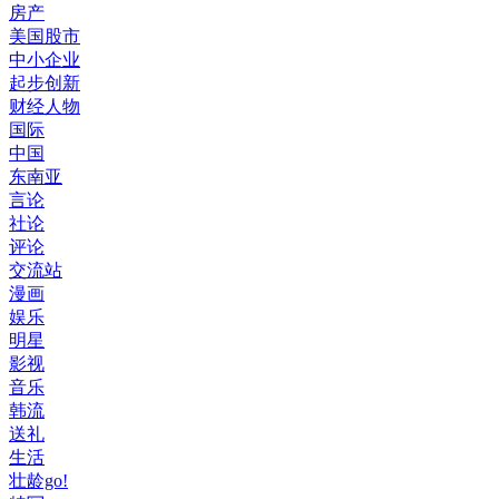
房产
美国股市
中小企业
起步创新
财经人物
国际
中国
东南亚
言论
社论
评论
交流站
漫画
娱乐
明星
影视
音乐
韩流
送礼
生活
壮龄go!