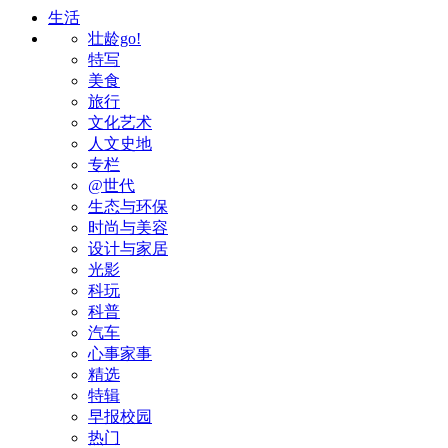
生活
壮龄go!
特写
美食
旅行
文化艺术
人文史地
专栏
@世代
生态与环保
时尚与美容
设计与家居
光影
科玩
科普
汽车
心事家事
精选
特辑
早报校园
热门