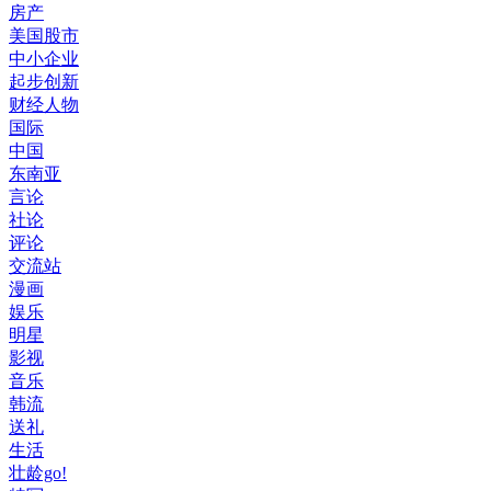
房产
美国股市
中小企业
起步创新
财经人物
国际
中国
东南亚
言论
社论
评论
交流站
漫画
娱乐
明星
影视
音乐
韩流
送礼
生活
壮龄go!