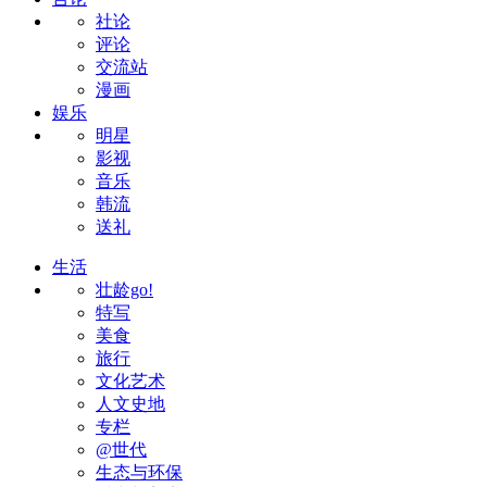
社论
评论
交流站
漫画
娱乐
明星
影视
音乐
韩流
送礼
生活
壮龄go!
特写
美食
旅行
文化艺术
人文史地
专栏
@世代
生态与环保