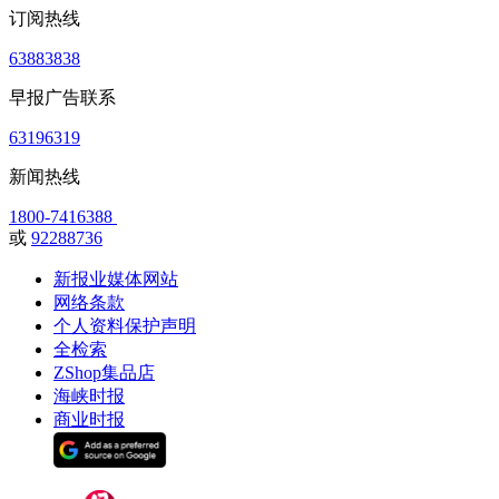
订阅热线
63883838
早报广告联系
63196319
新闻热线
1800-7416388
或
92288736
新报业媒体网站
网络条款
个人资料保护声明
全检索
ZShop集品店
海峡时报
商业时报