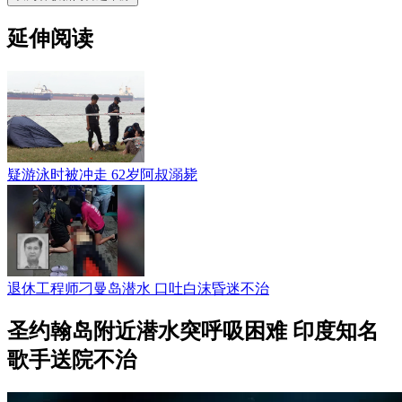
延伸阅读
疑游泳时被冲走 62岁阿叔溺毙
退休工程师刁曼岛潜水 口吐白沫昏迷不治
圣约翰岛附近潜水突呼吸困难 印度知名
歌手送院不治