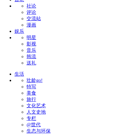
社论
评论
交流站
漫画
娱乐
明星
影视
音乐
韩流
送礼
生活
壮龄go!
特写
美食
旅行
文化艺术
人文史地
专栏
@世代
生态与环保