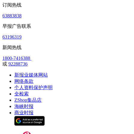
订阅热线
63883838
早报广告联系
63196319
新闻热线
1800-7416388
或
92288736
新报业媒体网站
网络条款
个人资料保护声明
全检索
ZShop集品店
海峡时报
商业时报