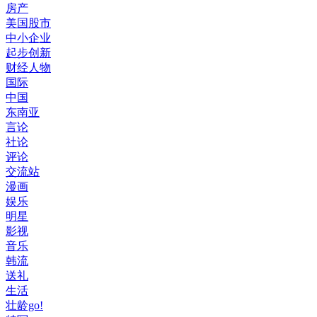
房产
美国股市
中小企业
起步创新
财经人物
国际
中国
东南亚
言论
社论
评论
交流站
漫画
娱乐
明星
影视
音乐
韩流
送礼
生活
壮龄go!