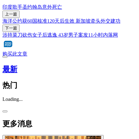
印度
歌手
圣约翰岛
意外
死亡
上一篇
海洋公约获60国核准120天后生效 新加坡牵头外交建功
下一篇
涉持菜刀砍伤女子后逃逸 43岁男子案发11小时内落网
购买此文章
最新
热门
Loading...
更多消息