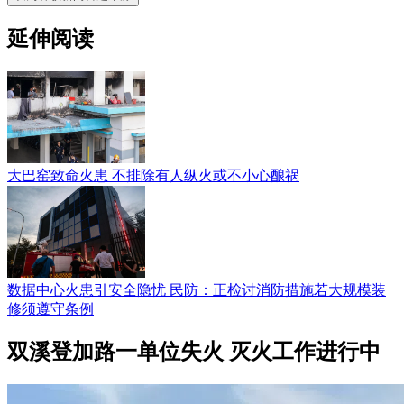
延伸阅读
大巴窑致命火患 不排除有人纵火或不小心酿祸
数据中心火患引安全隐忧 民防：正检讨消防措施若大规模装
修须遵守条例
双溪登加路一单位失火 灭火工作进行中