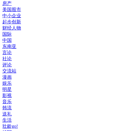
房产
美国股市
中小企业
起步创新
财经人物
国际
中国
东南亚
言论
社论
评论
交流站
漫画
娱乐
明星
影视
音乐
韩流
送礼
生活
壮龄go!