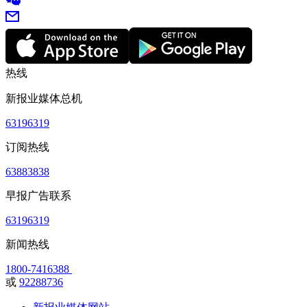
热线
新报业媒体总机
63196319
订阅热线
63883838
早报广告联系
63196319
新闻热线
1800-7416388
或
92288736